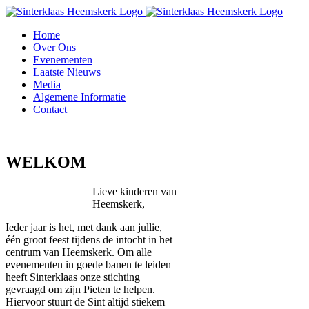
Ga
naar
Home
inhoud
Over Ons
Evenementen
Laatste Nieuws
Media
Algemene Informatie
Contact
Facebook
Rss
E-
mail
WELKOM
Lieve kinderen van
Heemskerk,
Ieder jaar is het, met dank aan jullie,
één groot feest tijdens de intocht in het
centrum van Heemskerk. Om alle
evenementen in goede banen te leiden
heeft Sinterklaas onze stichting
gevraagd om zijn Pieten te helpen.
Hiervoor stuurt de Sint altijd stiekem