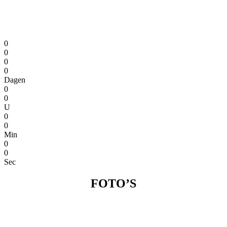
Nog even geduld en dan is het weer zover, Sinterklaas komt weer
aan in Nederland. Uiteraard komt de Sint traditie getrouw ook het
mooie Heemskerk weer gedag zeggen.
0
0
0
0
Dagen
0
0
U
0
0
Min
0
0
Sec
FOTO’S