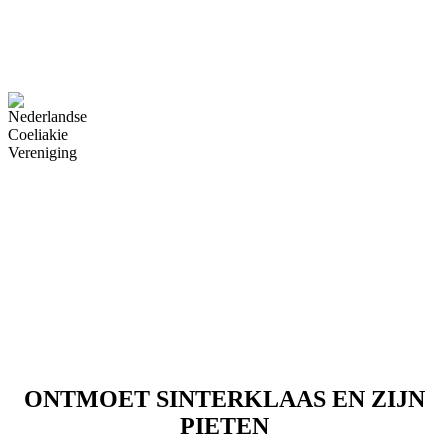
evenementen
gebakken. Al de
pieten delen
ruimschoots uit.
ALLERGIEËN
Speciaal voor
kinderen met
allergieën zijn er
tijdens al onze
evenementen
glutenvrije
pepernoten
aanwezig.
ONTMOET SINTERKLAAS EN ZIJN
PIETEN