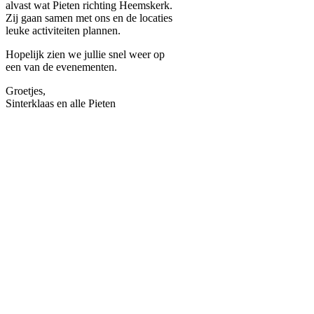
alvast wat Pieten richting Heemskerk.
Zij gaan samen met ons en de locaties
leuke activiteiten plannen.
Hopelijk zien we jullie snel weer op
een van de evenementen.
Groetjes,
Sinterklaas en alle Pieten
LEKKERNIJEN
PEPERNOTEN
&
SCHUIMPJES
Gek van
pepernoten en
schuimpjes, dan zit
je bij onze